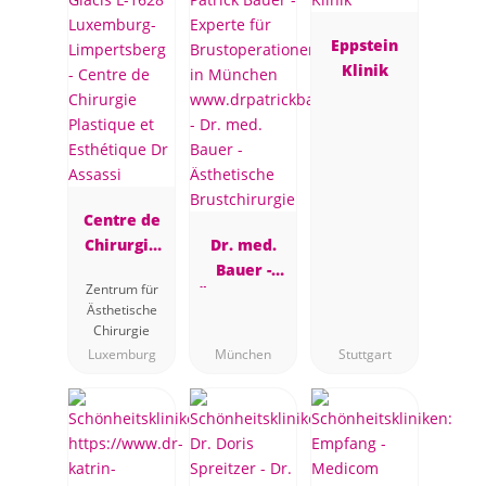
Eppstein
Klinik
Centre de
Chirurgie
Dr. med.
Plastique et
Bauer -
Zentrum für
Esthétique
Ästhetische
Ästhetische
Dr Assassi
Brustchirur
Chirurgie
gie
Luxemburg
München
Stuttgart