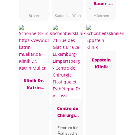
Baden bei
Bauer -
Wien
Ästhetische
Brünn
Baden bei Wien
München
Brustchirur
gie
Eppstein
Klinik
Klinik Dr.
Katrin
Müller
Centre de
Chirurgie
Plastique et
Zentrum für
Esthétique
Ästhetische