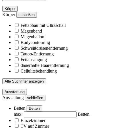
Körper
Körper
schließen
Fettabbau mit Ultraschall
Magenband
Magenballon
Bodycontouring
Schweißdrüsenentfernung
Tattoo-Entfernung
Fettabsaugung
dauerhafte Haarentfernung
Cellulitebehandlung
Alle Suchfilter anzeigen
Ausstattung
Ausstattung
schließen
Betten
Betten
max.
Betten
Einzelzimmer
TV auf Zimmer