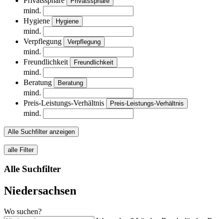
Privatssphäre
Privatssphäre
mind.
Hygiene
Hygiene
mind.
Verpflegung
Verpflegung
mind.
Freundlichkeit
Freundlichkeit
mind.
Beratung
Beratung
mind.
Preis-Leistungs-Verhältnis
Preis-Leistungs-Verhältnis
mind.
Alle Suchfilter anzeigen
alle Filter
Alle Suchfilter
Niedersachsen
Wo suchen?