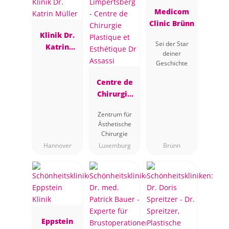
Medicom
Clinic Brünn
Klinik Dr.
Sei der Star
Katrin
deiner
Müller
Geschichte
Centre de
Chirurgie
Plastique et
Zentrum für
Esthétique
Ästhetische
Dr Assassi
Chirurgie
Hannover
Luxemburg
Brünn
Eppstein