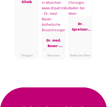
Klinik
Dr.
Spreitzer,
Plastische
Dr. med.
Chirurgin,
Bauer -
Baden bei
Ästhetische
Wien
Stuttgart
München
Baden bei Wien
Brustchirur
gie