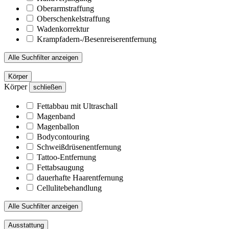
Oberarmstraffung
Oberschenkelstraffung
Wadenkorrektur
Krampfadern-/Besenreiserentfernung
Alle Suchfilter anzeigen
Körper
Körper
schließen
Fettabbau mit Ultraschall
Magenband
Magenballon
Bodycontouring
Schweißdrüsenentfernung
Tattoo-Entfernung
Fettabsaugung
dauerhafte Haarentfernung
Cellulitebehandlung
Alle Suchfilter anzeigen
Ausstattung