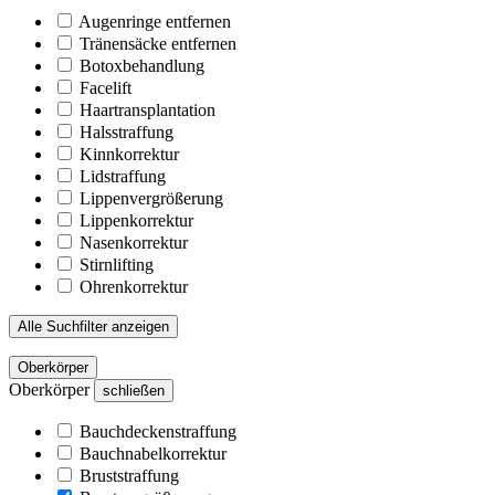
Augenringe entfernen
Tränensäcke entfernen
Botoxbehandlung
Facelift
Haartransplantation
Halsstraffung
Kinnkorrektur
Lidstraffung
Lippenvergrößerung
Lippenkorrektur
Nasenkorrektur
Stirnlifting
Ohrenkorrektur
Alle Suchfilter anzeigen
Oberkörper
Oberkörper
schließen
Bauchdeckenstraffung
Bauchnabelkorrektur
Bruststraffung