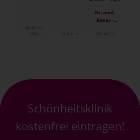
Baden bei
Wien
Dr. med.
Bauer -
Baden bei
Ästhetisch
Wien
Stuttgart
München
e
Brustchiru
rgie
Schönheitsklinik
kostenfrei eintragen!