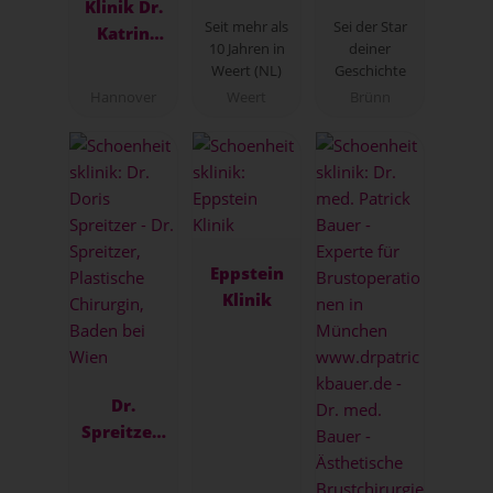
Klinik Dr.
Plastische
Brünn
Seit mehr als
Sei der Star
Katrin
Chirurgie
10 Jahren in
deiner
Müller
Weert (NL)
Geschichte
Hannover
Weert
Brünn
Eppstein
Klinik
Dr.
Spreitzer,
Plastische
Chirurgin,