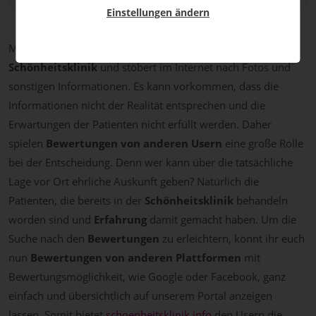
Einstellungen ändern
Man ist auf der Suche nach einer
passenden und seriösen
Schönheitsklinik
und stöbert im Internet nach Fotos und
sonstigen Informationen. Es kann vorkommen, dass die
Informationen nicht der Realität entsprechen und die
Erwartungen der Patienten nicht erfüllt werden. Daher
spielen
Bewertungen von anderen Usern
eine große Rolle
bei der Entscheidung. Denn wer kann über die tatsächliche
Lage vor Ort ehrliche Auskunft geben? Natürlich die
Patienten, die bereits in der
Schönheitsklinik
behandeln
worden sind und
Erfahrung
damit gemacht haben. Um die
Suche nach den
Bewertungen
zu erleichtern, könnt ihr euch
nun
Bewertungen von anderen Plattformen
mit
Bewertungsmöglichkeit, wie Google oder Facebook, ganz
einfach und übersichtlich auf unserem Portal anzeigen
lassen. Somit bietet
schoenheitsklinik.info
den Usern die